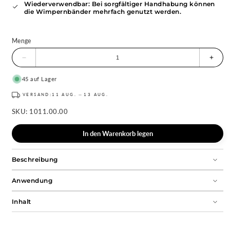
Wiederverwendbar: Bei sorgfältiger Handhabung können
die Wimpernbänder mehrfach genutzt werden.
Menge
Menge
Meng
für
für
Wimpernbänder
Wimp
45 auf Lager
zum
zum
Üben
Üben
VERSAND:
11 AUG.
13 AUG.
verringern
erhöh
SKU:
1011.00.00
In den Warenkorb legen
Beschreibung
Anwendung
Inhalt