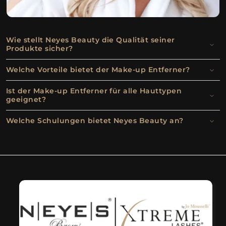
Wie stellt Neyes Beauty die Qualität seiner
Produkte sicher?
Welche Vorteile bietet der Make-up Entferner?
Ist der Make-up Entferner für alle Hauttypen
geeignet?
Welche Schulungen bietet Neyes Beauty an?