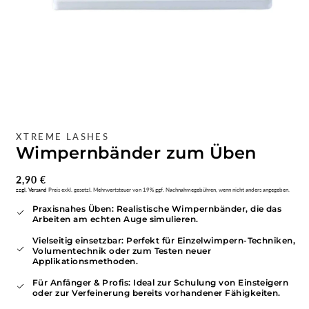
Medien
1
im
XTREME LASHES
Modal
Wimpernbänder zum Üben
öffnen
Normaler
2,90 €
zzgl. Versand
Preis exkl. gesetzl. Mehrwertsteuer von 19% ggf. Nachnahmegebühren, wenn nicht anders angegeben.
Preis
Praxisnahes Üben: Realistische Wimpernbänder, die das
Arbeiten am echten Auge simulieren.
Vielseitig einsetzbar: Perfekt für Einzelwimpern-Techniken,
Volumentechnik oder zum Testen neuer
Applikationsmethoden.
Für Anfänger & Profis: Ideal zur Schulung von Einsteigern
oder zur Verfeinerung bereits vorhandener Fähigkeiten.