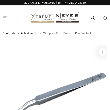
Zum Inhalt
20 JAHRE ERFAHRUNG | Tel: +49 211 2408760
springen
Warenko
Startseite
Arbeitsmittel
Wimpern Profi Pinzette Pro Comfort
Zur
Produktinformation
springen