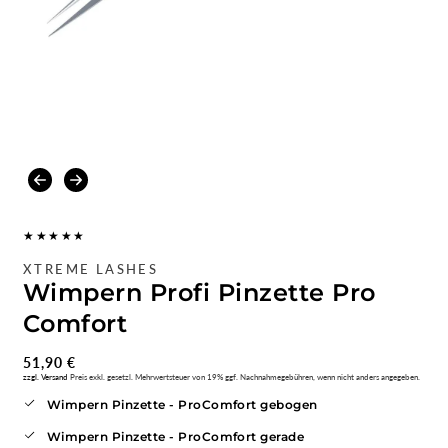
Medien
1
im
Modal
öffnen
XTREME LASHES
Wimpern Profi Pinzette Pro
Comfort
Normaler
51,90 €
zzgl. Versand
Preis exkl. gesetzl. Mehrwertsteuer von 19% ggf. Nachnahmegebühren, wenn nicht anders angegeben.
Preis
Wimpern Pinzette - ProComfort gebogen
Wimpern Pinzette - ProComfort gerade