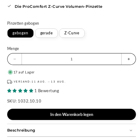
Die ProComfort Z-Curve Volumen-Pinzette
Pinzetten
gebogen
gebogen
gerade
Z-Curve
Menge
Menge
Meng
für
für
Wimpern
Wimp
17 auf Lager
Profi
Profi
Pinzette
Pinze
VERSAND:
11 AUG.
13 AUG.
Pro
Pro
1 Bewertung
Comfort
Comfo
verringern
erhöh
SKU:
1032.10.10
In den Warenkorb legen
Beschreibung