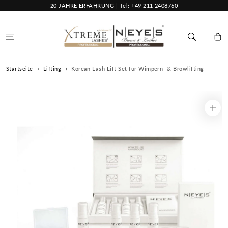
Zum Inhalt
20 JAHRE ERFAHRUNG | Tel: +49 211 2408760
springen
Warenko
Startseite
Lifting
Korean Lash Lift Set für Wimpern- & Browlifting
Zur
Produktinformation
springen