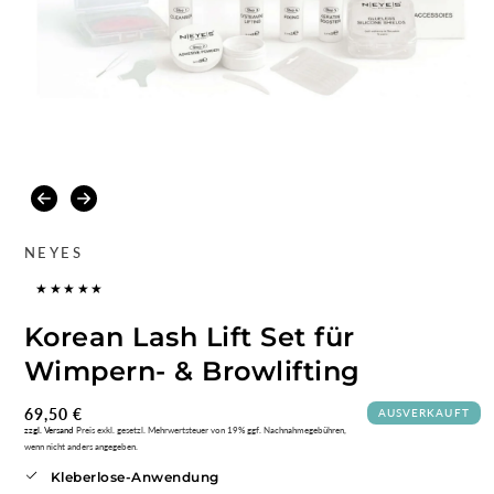
Medien
1
im
Modal
öffnen
NEYES
Korean Lash Lift Set für
Wimpern- & Browlifting
Normaler
69,50 €
AUSVERKAUFT
zzgl. Versand
Preis exkl. gesetzl. Mehrwertsteuer von 19% ggf. Nachnahmegebühren,
Preis
wenn nicht anders angegeben.
Kleberlose-Anwendung