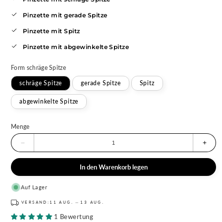
Pinzette mit gerade Spitze
Pinzette mit Spitz
Pinzette mit abgewinkelte Spitze
Form
schräge Spitze
schräge Spitze
gerade Spitze
Spitz
abgewinkelte Spitze
Menge
Menge
Meng
für
für
Augenbrauenpinzetten
Augen
In den Warenkorb legen
für
für
professionelle
profe
Präzision
Präzi
Auf Lager
verringern
erhö
VERSAND:
11 AUG.
13 AUG.
1 Bewertung