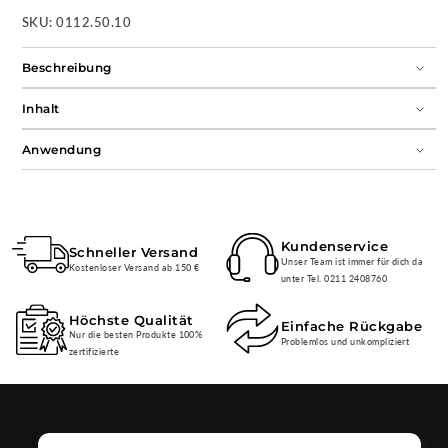
SKU:
0112.50.10
Beschreibung
Inhalt
Anwendung
Kundenservice
Schneller Versand
Unser Team ist immer für dich da
Kostenloser Versand ab 150 €
unter Tel. 0211 2408760
Höchste Qualität
Einfache Rückgabe
Nur die besten Produkte 100%
Problemlos und unkompliziert
zertifizierte